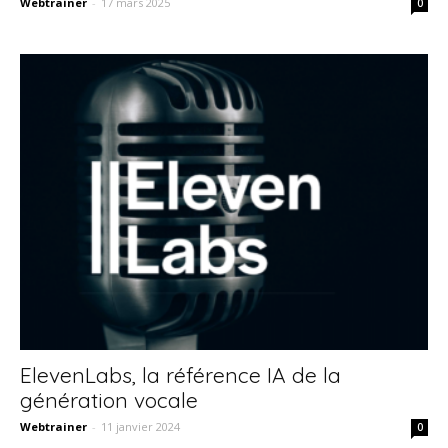
Webtrainer
-
17 mars 2025
0
ElevenLabs, la référence IA de la
génération vocale
Webtrainer
-
11 janvier 2024
0