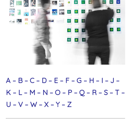
A
–
B
–
C
–
D
–
E
–
F
–
G
–
H
–
I
–
J
–
K
–
L
–
M
–
N
–
O
–
P
–
Q
–
R
–
S
–
T
–
U
–
V
–
W
–
X
–
Y
–
Z