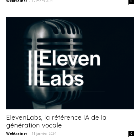
Webtrainer
-
17 mars 2025
0
ElevenLabs, la référence IA de la
génération vocale
Webtrainer
-
11 janvier 2024
0