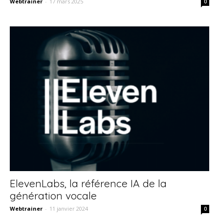
Webtrainer
-
17 mars 2025
0
ElevenLabs, la référence IA de la
génération vocale
Webtrainer
-
11 janvier 2024
0